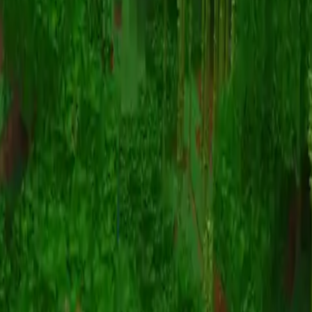
Animatie
(S I W R F V)