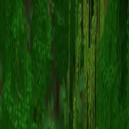
SimplestMC
Terug naar skins