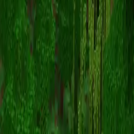
EmoMochi
Terug naar skins