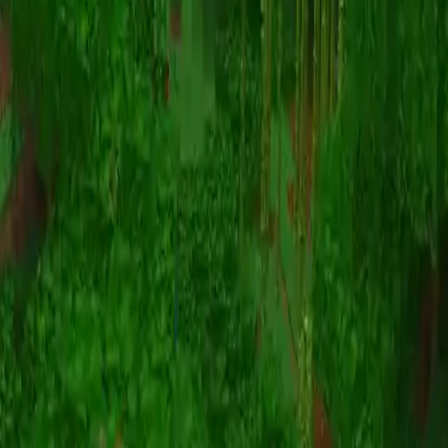
Animatie
(S I W R F V)