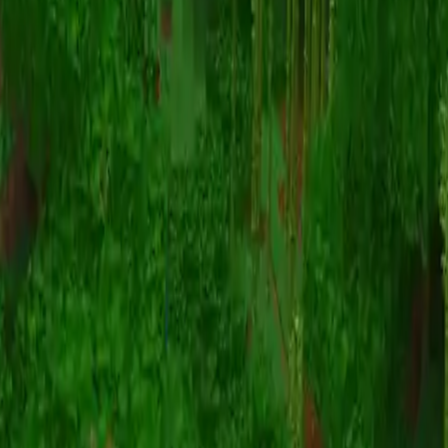
Animatie
(S I W R F V)