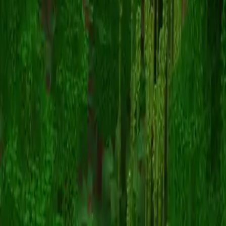
TSL_Fang
Terug naar skins