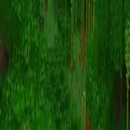
Animatie
(S I W R F V)