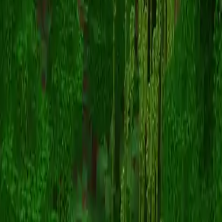
moonshine1212
Terug naar skins