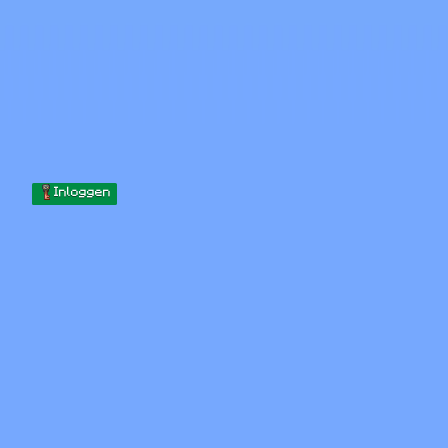
Skip to content
Naar inhoud gaan
Minecraft.How
Servers
Skins
Forum
Blog
Tools
Inloggen
Home