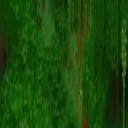
Animatie
(S I W R F V)