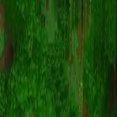
Animatie
(S I W R F V)