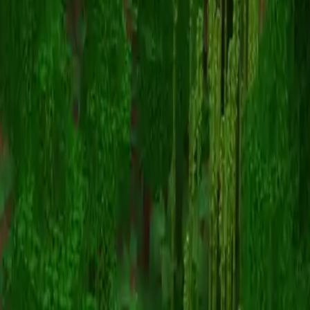
AtlanticUK
Terug naar skins