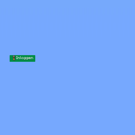
Skip to content
Naar inhoud gaan
Minecraft.How
Servers
Skins
Forum
Blog
Tools
Inloggen
Home