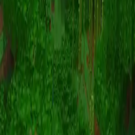
Animatie
(S I W R F V)