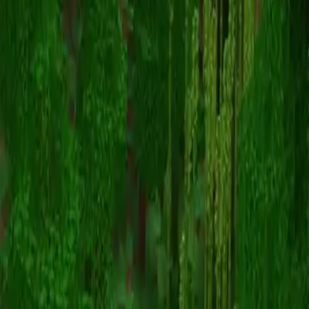
XxJVG1xX_YT
Terug naar skins