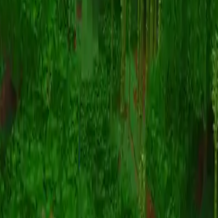
Animatie
(S I W R F V)