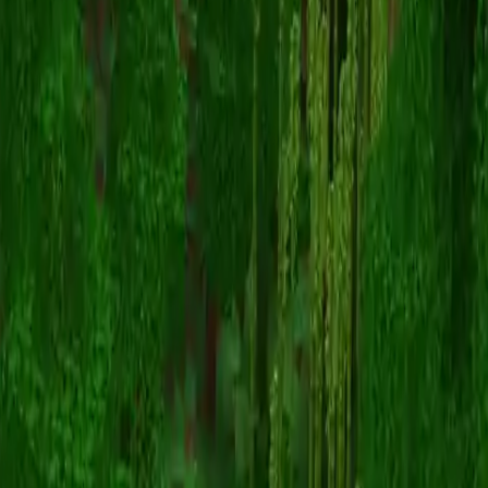
MerryxLC
Terug naar skins