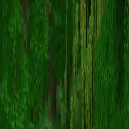
eggasylum
Terug naar skins