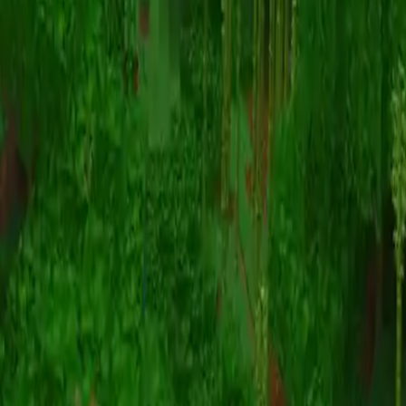
Animatie
(S I W R F V)