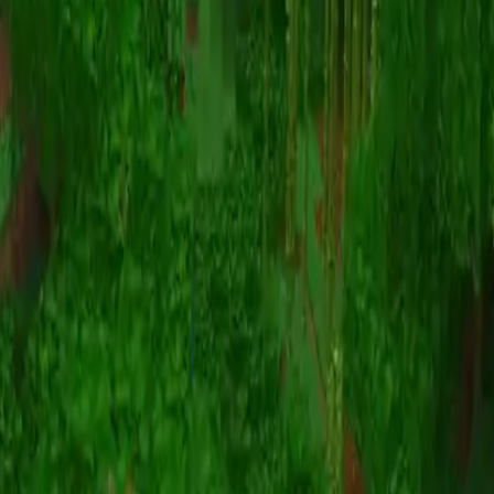
Animatie
(S I W R F V)