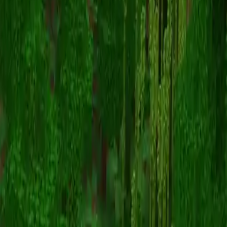
pspjoker
Terug naar skins