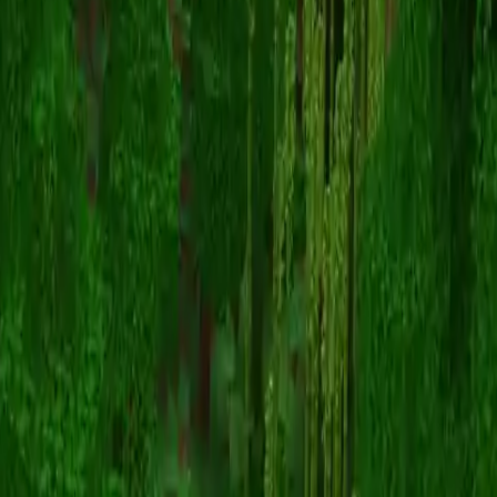
NightReaper987
Terug naar skins