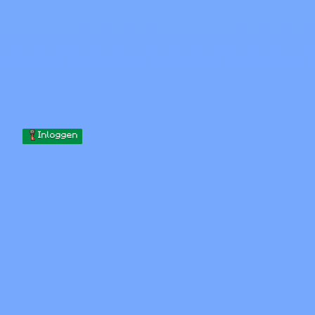
Skip to content
Naar inhoud gaan
Minecraft.How
Servers
Skins
Forum
Blog
Tools
Inloggen
Home