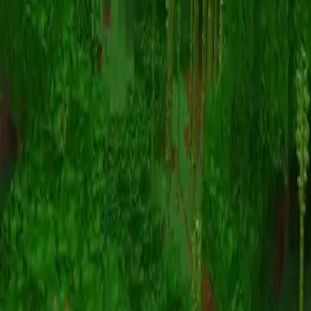
Animatie
(S I W R F V)