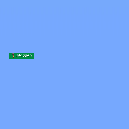
Skip to content
Naar inhoud gaan
Minecraft.How
Servers
Skins
Forum
Blog
Tools
Inloggen
Home