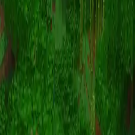
Animatie
(S I W R F V)