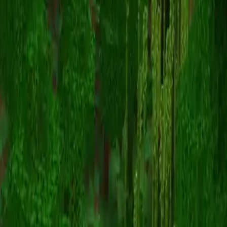
SuhShine
Terug naar skins