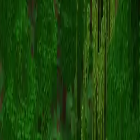
NightmareXXD
Terug naar skins