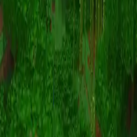
Animatie
(S I W R F V)