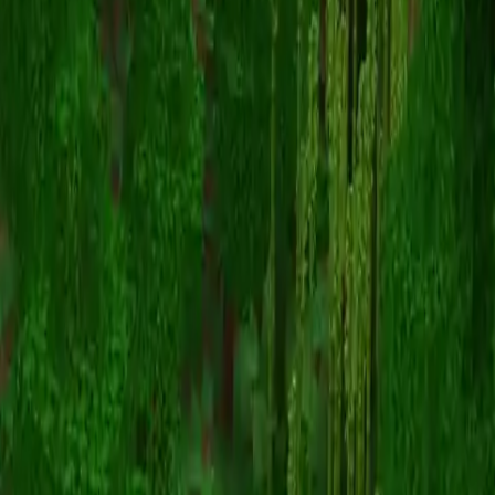
thugshaker_
Terug naar skins