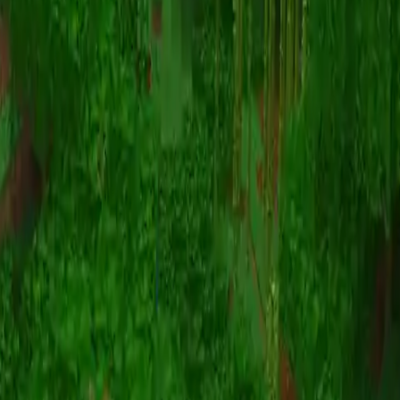
Animatie
(S I W R F V)