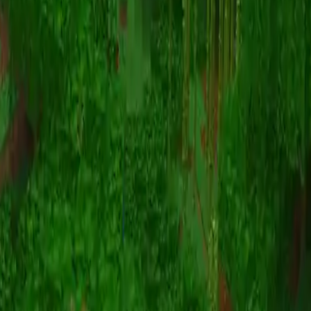
Animatie
(S I W R F V)