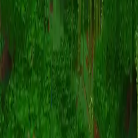
Animatie
(S I W R F V)