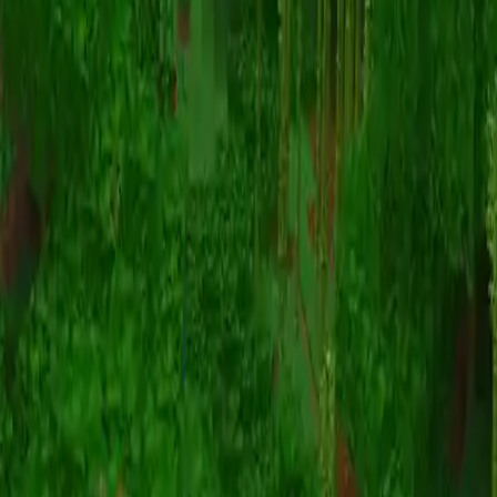
Animatie
(S I W R F V)