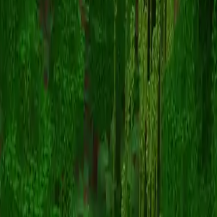
MapsMakeStudios
Terug naar skins