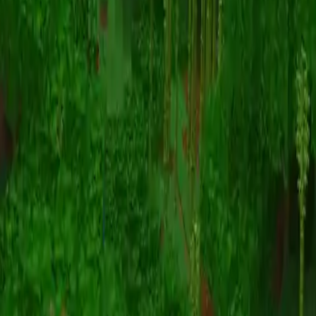
Animatie
(S I W R F V)