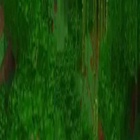
Animatie
(S I W R F V)