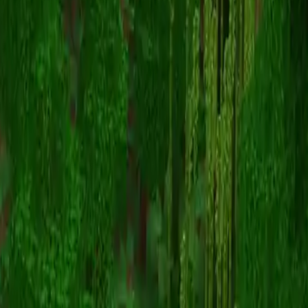
KratosPbr
Terug naar skins