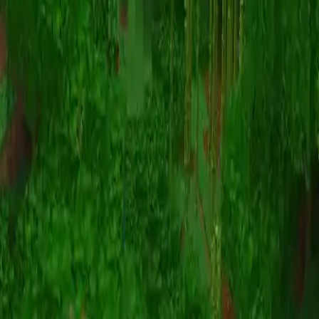
Animatie
(S I W R F V)