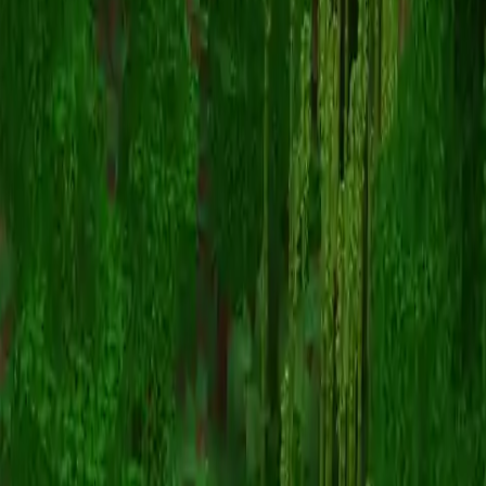
RivenWaifu4Lyfe
Terug naar skins