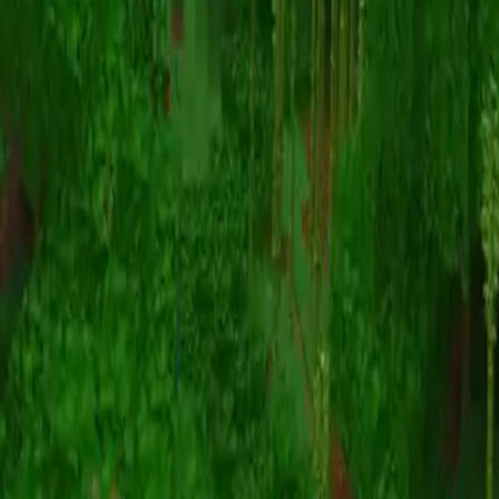
Animatie
(S I W R F V)