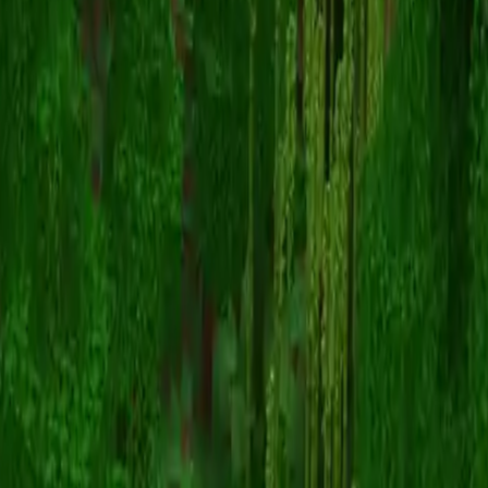
twicenever
Terug naar skins