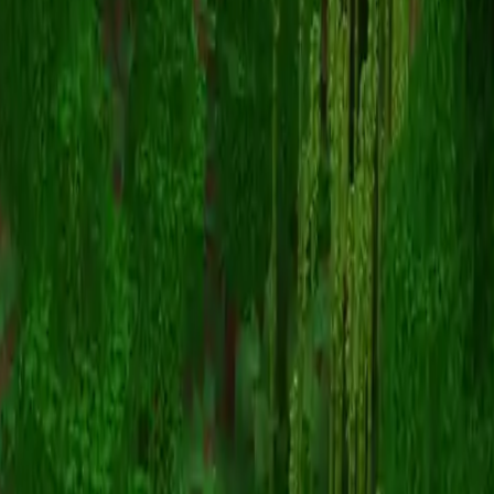
Ranboozle
Terug naar skins