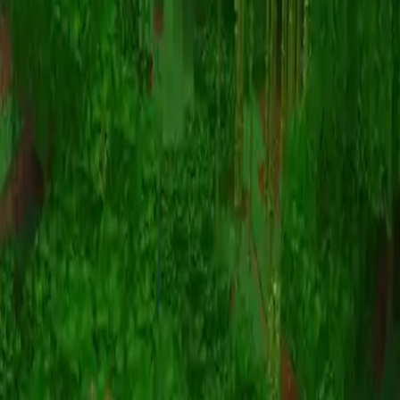
Animatie
(S I W R F V)