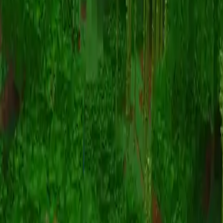
Animatie
(S I W R F V)