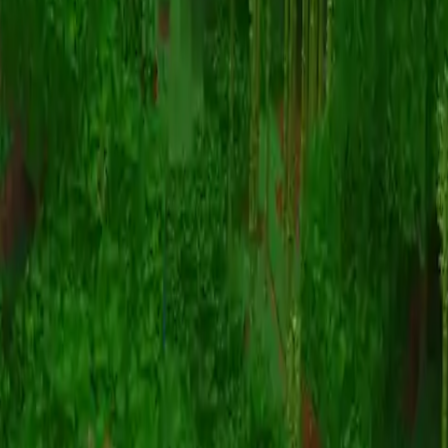
Animatie
(S I W R F V)