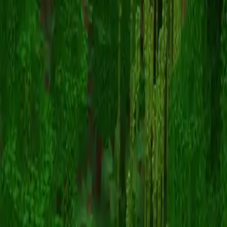
ChickenJocky45
Terug naar skins