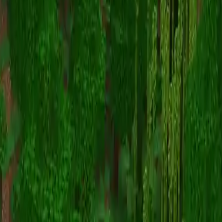
Next Door Neighbours
Map Viewer