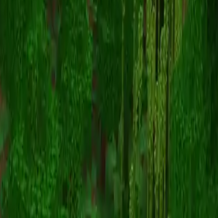
EvilDragon28
Înapoi la skinuri