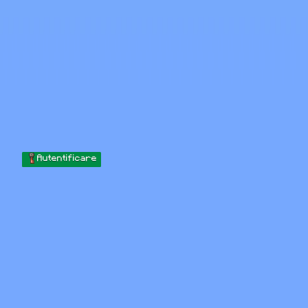
Skip to content
Sari la conținut
Minecraft.How
Servere
Skinuri
Forum
Blog
Instrumente
Autentificare
Acasă