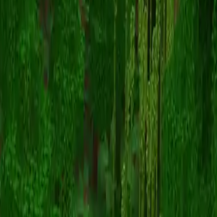
NikeAirs
Înapoi la skinuri