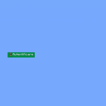
Skip to content
Sari la conținut
Minecraft.How
Servere
Skinuri
Forum
Blog
Instrumente
Autentificare
Acasă