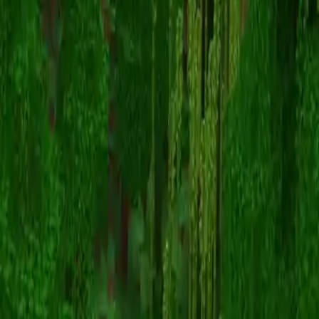
TANVA
Înapoi la skinuri