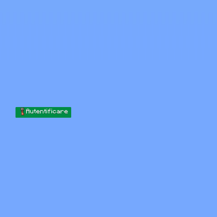
Skip to content
Sari la conținut
Minecraft.How
Servere
Skinuri
Forum
Blog
Instrumente
Autentificare
Acasă