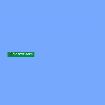
Skip to content
Sari la conținut
Minecraft.How
Servere
Skinuri
Forum
Blog
Instrumente
Autentificare
Acasă