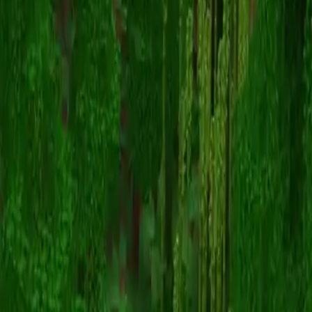
dreamisanoob
Înapoi la skinuri