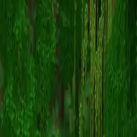
LittleBbug
Înapoi la skinuri