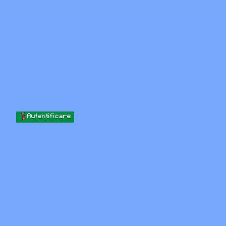
Skip to content
Sari la conținut
Minecraft.How
Servere
Skinuri
Forum
Blog
Instrumente
Autentificare
Acasă