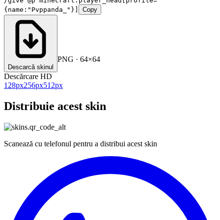
/give @p minecraft:player_head[profile=
{name:"Pvppanda_"}]
Copy
PNG · 64×64
Descarcă skinul
Descărcare HD
128
px
256
px
512
px
Distribuie acest skin
Scanează cu telefonul pentru a distribui acest skin