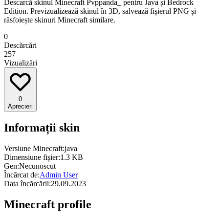
Descarcă skinul Minecraft Pvppanda_ pentru Java și Bedrock
Edition. Previzualizează skinul în 3D, salvează fișierul PNG și
răsfoiește skinuri Minecraft similare.
0
Descărcări
257
Vizualizări
0
Aprecieri
Informații skin
Versiune Minecraft:
java
Dimensiune fișier:
1.3 KB
Gen:
Necunoscut
Încărcat de:
Admin User
Data încărcării:
29.09.2023
Minecraft profile