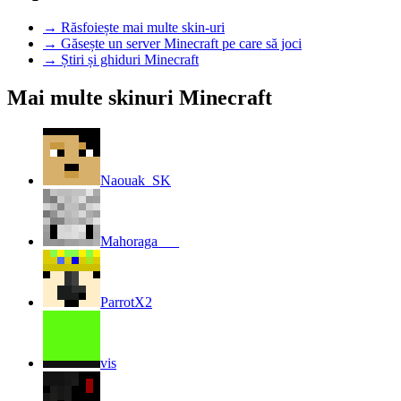
→
Răsfoiește mai multe skin-uri
→
Găsește un server Minecraft pe care să joci
→
Știri și ghiduri Minecraft
Mai multe skinuri Minecraft
Naouak_SK
Mahoraga___
ParrotX2
vis