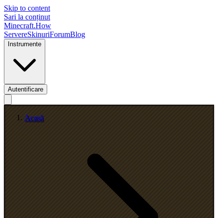
Skip to content
Sari la conținut
Minecraft.How
Servere
Skinuri
Forum
Blog
Instrumente
Autentificare
Acasă