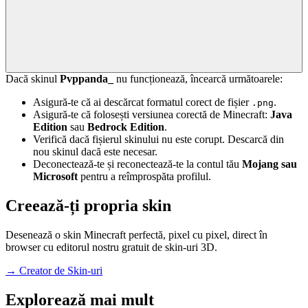
Dacă skinul
Pvppanda_
nu funcționează, încearcă următoarele:
Asigură-te că ai descărcat formatul corect de fișier
.
.png
Asigură-te că folosești versiunea corectă de Minecraft:
Java
Edition
sau
Bedrock Edition
.
Verifică dacă fișierul skinului nu este corupt. Descarcă din
nou skinul dacă este necesar.
Deconectează-te și reconectează-te la contul tău
Mojang sau
Microsoft
pentru a reîmprospăta profilul.
Creează-ți propria skin
Desenează o skin Minecraft perfectă, pixel cu pixel, direct în
browser cu editorul nostru gratuit de skin-uri 3D.
→
Creator de Skin-uri
Explorează mai mult