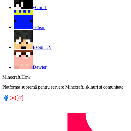
yGui_1
Jettism
Esoni_TV
Dewier
Minecraft.How
Platforma supremă pentru servere Minecraft, skinuri și comunitate.