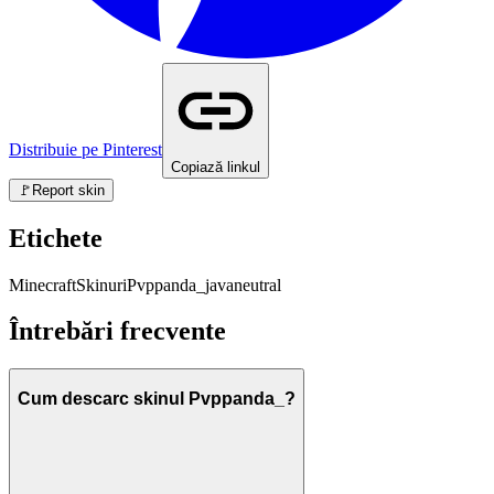
Distribuie pe Pinterest
Copiază linkul
🚩
Report skin
Etichete
Minecraft
Skinuri
Pvppanda_
java
neutral
Întrebări frecvente
Cum descarc skinul Pvppanda_?