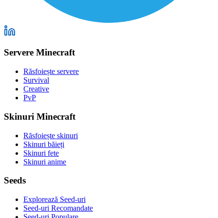
Servere Minecraft
Răsfoiește servere
Survival
Creative
PvP
Skinuri Minecraft
Răsfoiește skinuri
Skinuri băieți
Skinuri fete
Skinuri anime
Seeds
Explorează Seed-uri
Seed-uri Recomandate
Seed-uri Populare