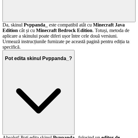
Da, skinul
Pvppanda_
este compatibil atât cu
Minecraft Java
Edition
cât și cu
Minecraft Bedrock Edition
. Totuși, metoda de
aplicare a skinului poate diferi ușor între cele două versiuni.
Urmează instrucțiunile furnizate pe această pagină pentru ediția ta
specifică.
Pot edita skinul Pvppanda_?
Absolut! Poți edita skinul
Pvppanda_
folosind un
editor de