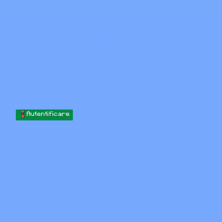
Skip to content
Sari la conținut
Minecraft.How
Servere
Skinuri
Forum
Blog
Instrumente
Autentificare
Acasă