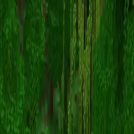
Alureily
Înapoi la skinuri