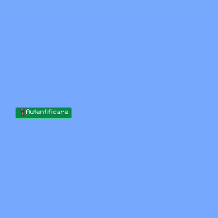
Skip to content
Sari la conținut
Minecraft.How
Servere
Skinuri
Forum
Blog
Instrumente
Autentificare
Acasă