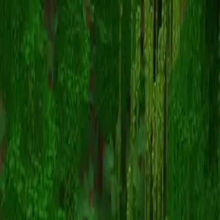
ParmiNous
Înapoi la skinuri