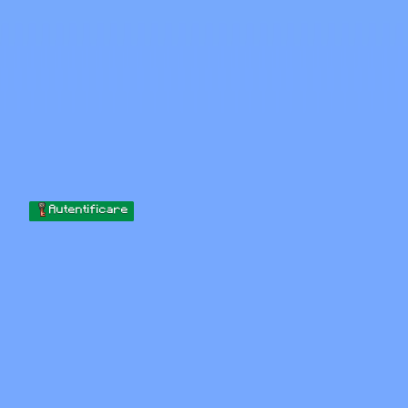
Skip to content
Sari la conținut
Minecraft.How
Servere
Skinuri
Forum
Blog
Instrumente
Autentificare
Acasă