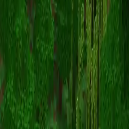
eisber64
Înapoi la skinuri