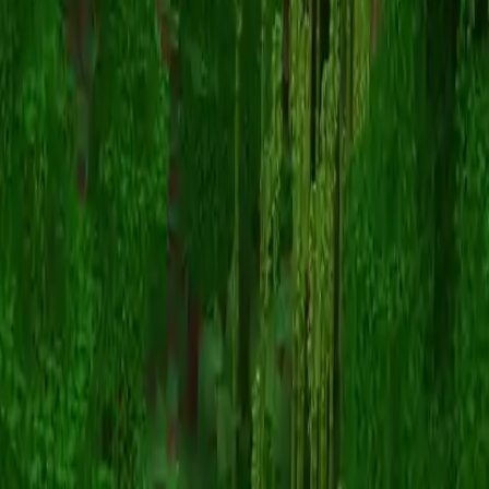
s0cratic
Înapoi la skinuri