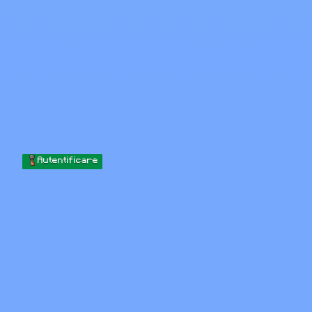
Skip to content
Sari la conținut
Minecraft.How
Servere
Skinuri
Forum
Blog
Instrumente
Autentificare
Acasă