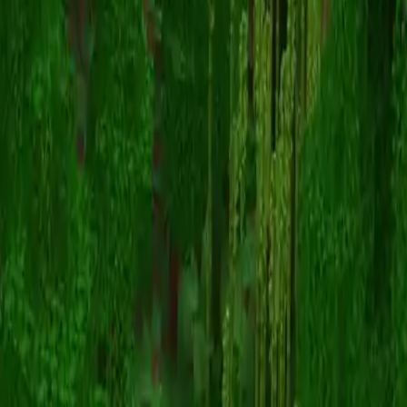
Garfieldstwink
Înapoi la skinuri