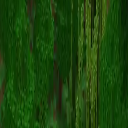
DiamantBobrik
Înapoi la skinuri