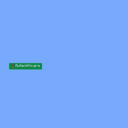
Skip to content
Sari la conținut
Minecraft.How
Servere
Skinuri
Forum
Blog
Instrumente
Autentificare
Acasă