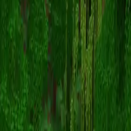
greenfireboy
Înapoi la skinuri