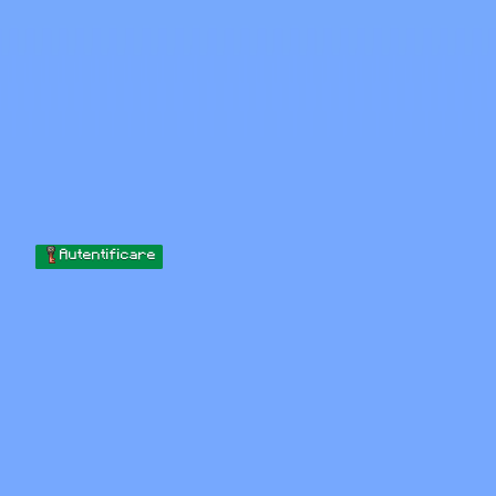
Skip to content
Sari la conținut
Minecraft.How
Servere
Skinuri
Forum
Blog
Instrumente
Autentificare
Acasă