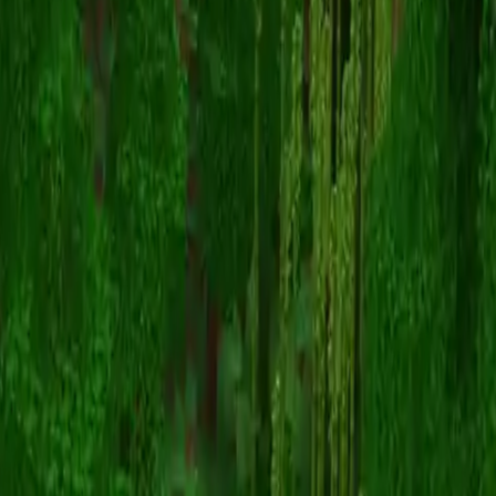
Muk5hot
Înapoi la skinuri