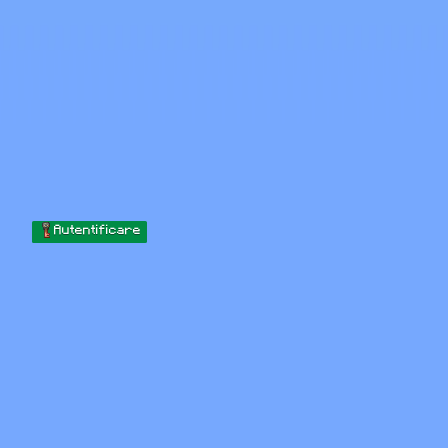
Skip to content
Sari la conținut
Minecraft.How
Servere
Skinuri
Forum
Blog
Instrumente
Autentificare
Acasă