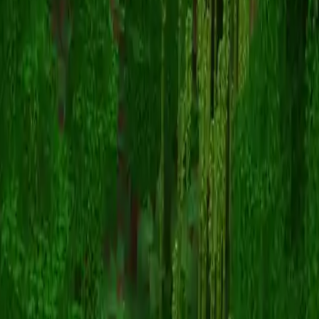
Leo4133
Înapoi la skinuri