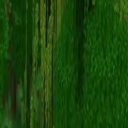
GooseOfRage
Înapoi la skinuri