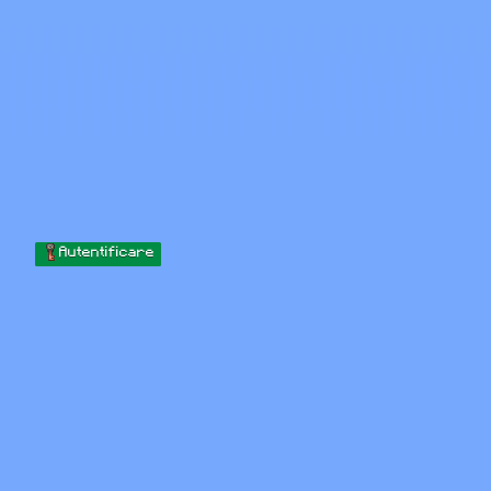
Skip to content
Sari la conținut
Minecraft.How
Servere
Skinuri
Forum
Blog
Instrumente
Autentificare
Acasă