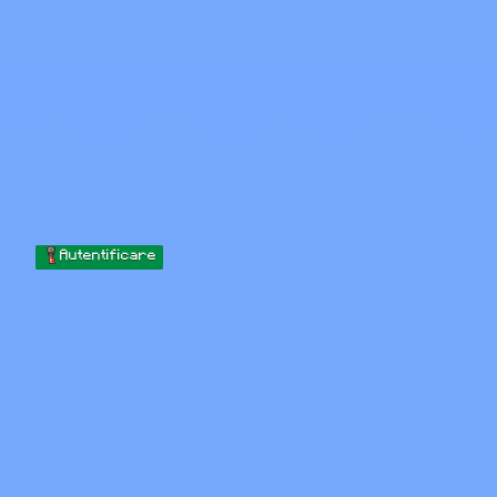
Skip to content
Sari la conținut
Minecraft.How
Servere
Skinuri
Forum
Blog
Instrumente
Autentificare
Acasă