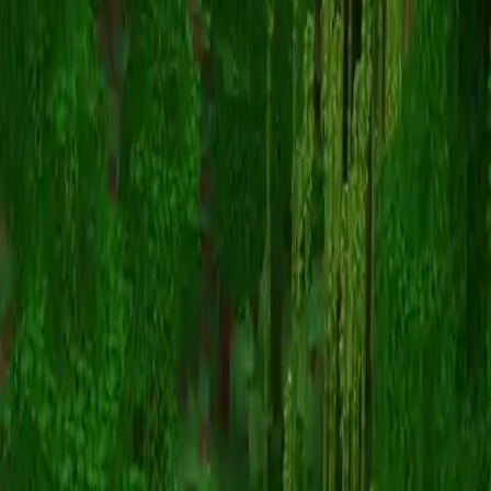
JMMC101
Înapoi la skinuri