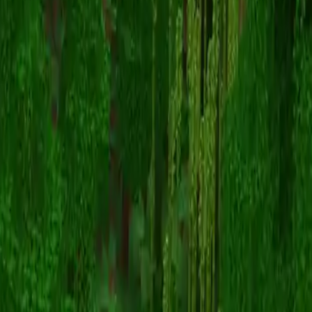
geocubed
Înapoi la skinuri