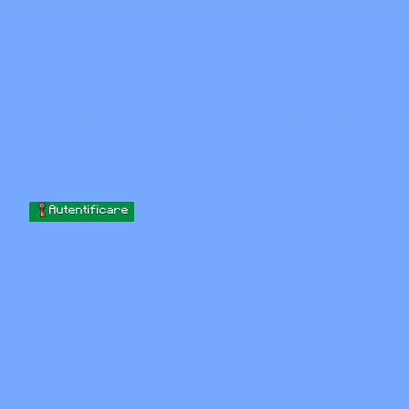
Skip to content
Sari la conținut
Minecraft.How
Servere
Skinuri
Forum
Blog
Instrumente
Autentificare
Acasă