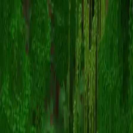
Rockyers57
Înapoi la skinuri