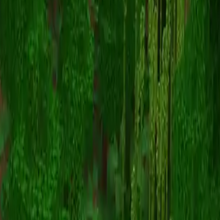
notaxiom
Înapoi la skinuri