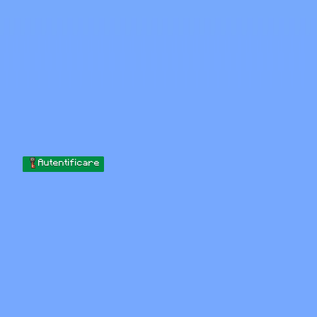
Skip to content
Sari la conținut
Minecraft.How
Servere
Skinuri
Forum
Blog
Instrumente
Autentificare
Acasă