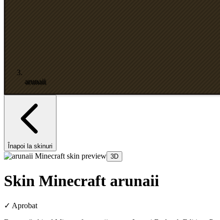
arunaii
Înapoi la skinuri
3D
Skin Minecraft arunaii
✓
Aprobat