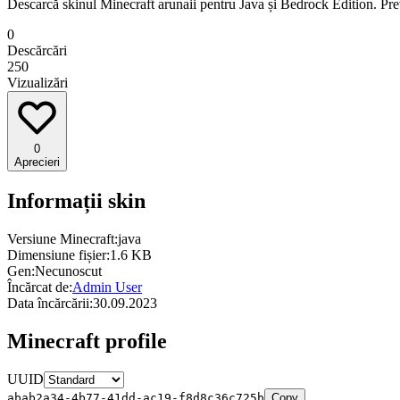
Descarcă skinul Minecraft arunaii pentru Java și Bedrock Edition. Prev
0
Descărcări
250
Vizualizări
0
Aprecieri
Informații skin
Versiune Minecraft:
java
Dimensiune fișier:
1.6 KB
Gen:
Necunoscut
Încărcat de:
Admin User
Data încărcării:
30.09.2023
Minecraft profile
UUID
abab2a34-4b77-41dd-ac19-f8d8c36c725b
Copy