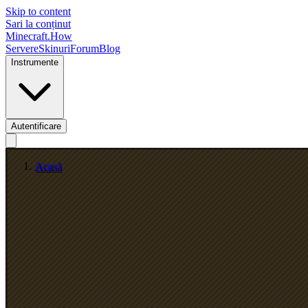
Skip to content
Sari la conținut
Minecraft.How
Servere
Skinuri
Forum
Blog
Instrumente
Autentificare
Acasă