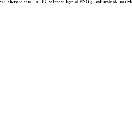
izualizează skinul în 3D, salvează fișierul PNG și răsfoiește skinuri Mi