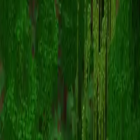
Snarple
Înapoi la skinuri