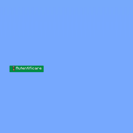
Skip to content
Sari la conținut
Minecraft.How
Servere
Skinuri
Forum
Blog
Instrumente
Autentificare
Acasă