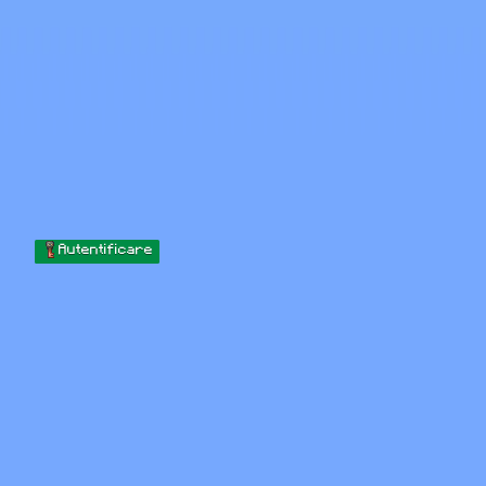
Skip to content
Sari la conținut
Minecraft.How
Servere
Skinuri
Forum
Blog
Instrumente
Autentificare
Acasă