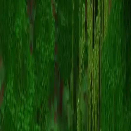
NewCappy
Înapoi la skinuri