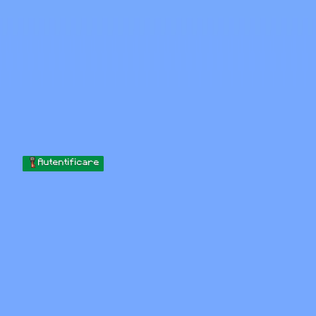
Skip to content
Sari la conținut
Minecraft.How
Servere
Skinuri
Forum
Blog
Instrumente
Autentificare
Acasă