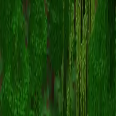
einmaure
Înapoi la skinuri