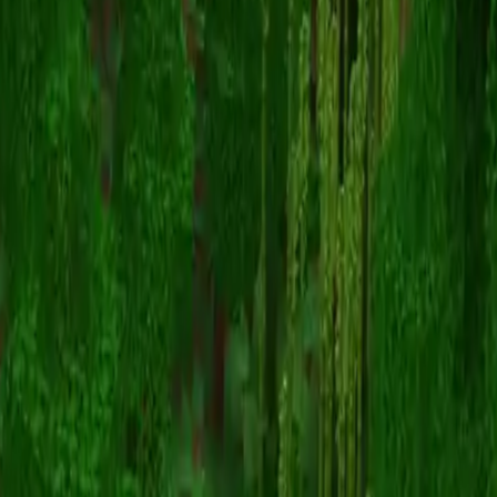
BoringBen
Înapoi la skinuri