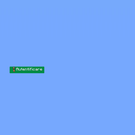
Skip to content
Sari la conținut
Minecraft.How
Servere
Skinuri
Forum
Blog
Instrumente
Autentificare
Acasă